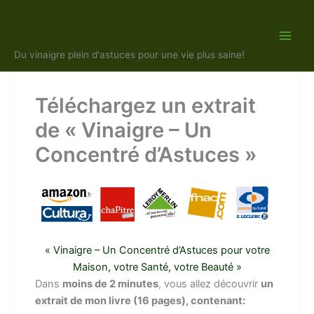
Aller
Vinaigre Malin
au
contenu
Du vinaigre plein d'astuces pour une vie plus saine!
Téléchargez un extrait
de « Vinaigre – Un
Concentré d’Astuces »
« Vinaigre – Un Concentré d’Astuces pour votre
Maison, votre Santé, votre Beauté »
Dans
moins de 2 minutes
, vous allez découvrir
un
extrait de mon livre (16 pages), contenant: