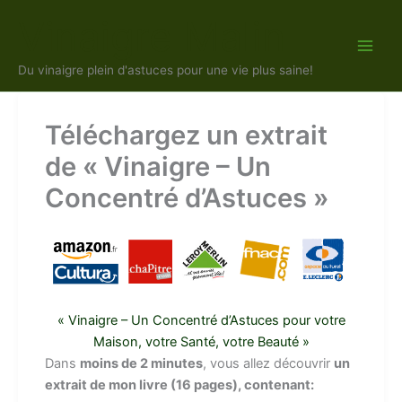
Aller
Vinaigre Malin
au
contenu
Du vinaigre plein d'astuces pour une vie plus saine!
Téléchargez un extrait
de « Vinaigre – Un
Concentré d’Astuces »
« Vinaigre – Un Concentré d’Astuces pour votre
Maison, votre Santé, votre Beauté »
Dans
moins de 2 minutes
, vous allez découvrir
un
extrait de mon livre (16 pages), contenant: