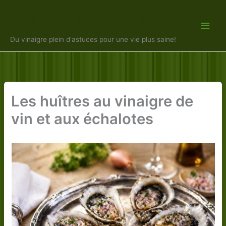
Aller
Vinaigre Malin
au
contenu
Du vinaigre plein d'astuces pour une vie plus saine!
Les huîtres au vinaigre de
vin et aux échalotes