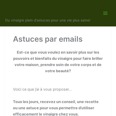
Aller
Vinaigre Malin
au
contenu
Du vinaigre plein d'astuces pour une vie plus saine!
Astuces par emails
Est-ce que vous voulez en savoir plus sur les
pouvoirs et bienfaits du vinaigre pour faire briller
votre maison, prendre soin de votre corps et de
votre beauté?
Voici ce que j’ai à vous proposer…
Tous les jours, recevez un conseil, une recette
ou une astuce pour vous permettre d’utiliser
efficacement le vinaigre chez vous.