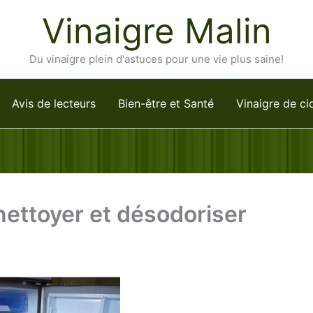
Vinaigre Malin
Du vinaigre plein d'astuces pour une vie plus saine!
Avis de lecteurs
Bien-être et Santé
Vinaigre de ci
 nettoyer et désodoriser