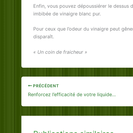
Enfin, vous pouvez dépoussiérer le dessus d
imbibée de vinaigre blanc pur.
Pour ceux que l’odeur du vinaigre peut gêner
disparaît.
« Un coin de fraicheur »
PRÉCÉDENT
Renforcez l’efficacité de votre liquide vaisselle en ajoutant…