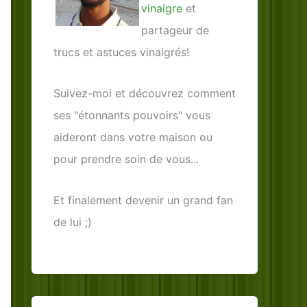
vinaigre
et
partageur de
trucs et astuces vinaigrés!
Suivez-moi et découvrez comment
ses "étonnants pouvoirs" vous
aideront dans votre maison ou
pour prendre soin de vous...
Et finalement devenir un grand fan
de lui ;)