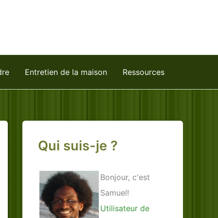
dre
Entretien de la maison
Ressources
Qui suis-je ?
Bonjour, c'est
Samuel!
Utilisateur de