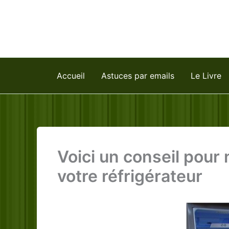
Aller
au
contenu
Accueil
Astuces par emails
Le Livre
Voici un conseil pour
votre réfrigérateur