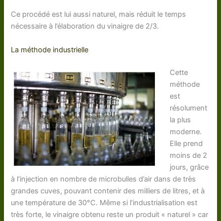
Ce procédé est lui aussi naturel, mais réduit le temps
nécessaire à l’élaboration du vinaigre de 2/3.
La méthode industrielle
Cette
méthode
est
résolument
la plus
moderne.
Elle prend
moins de 2
jours, grâce
à l’injection en nombre de microbulles d’air dans de très
grandes cuves, pouvant contenir des milliers de litres, et à
une température de 30°C. Même si l’industrialisation est
très forte, le vinaigre obtenu reste un produit « naturel » car