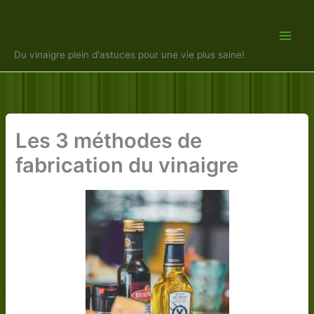
Aller
Vinaigre Malin
au
contenu
Du vinaigre plein d'astuces pour une vie plus saine!
Les 3 méthodes de
fabrication du vinaigre