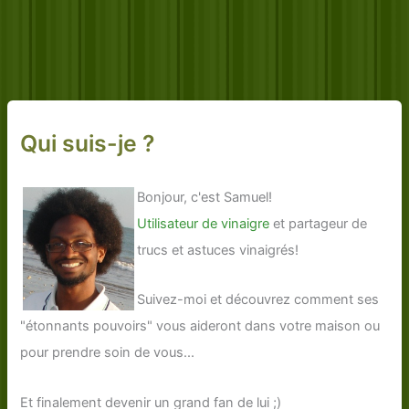
Qui suis-je ?
Bonjour, c'est Samuel!
Utilisateur de vinaigre
et partageur de
trucs et astuces vinaigrés!
Suivez-moi et découvrez comment ses
"étonnants pouvoirs" vous aideront dans votre maison ou
pour prendre soin de vous...
Et finalement devenir un grand fan de lui ;)