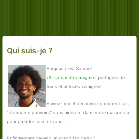
Qui suis-je ?
Bonjour, c'est Samuel!
Utilisateur de vinaigre
et partageur de
trucs et astuces vinaigrés!
Suivez-moi et découvrez comment ses
"étonnants pouvoirs" vous aideront dans votre maison ou
pour prendre soin de vous...
Et finalement devenir un grand fan de lui ;)