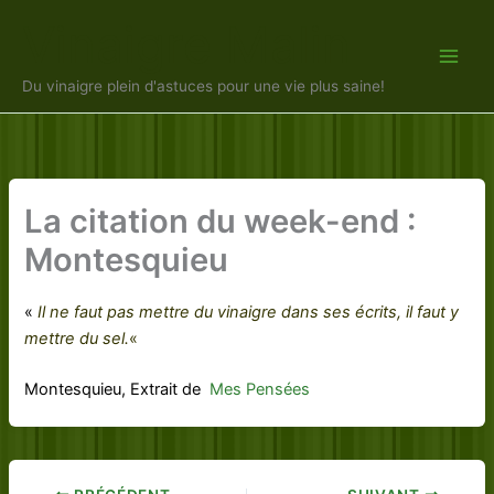
Aller
Vinaigre Malin
au
contenu
Du vinaigre plein d'astuces pour une vie plus saine!
La citation du week-end :
Montesquieu
«
Il ne faut pas mettre du vinaigre dans ses écrits, il faut y
mettre du sel.
«
Montesquieu, Extrait de
Mes Pensées