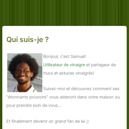
Qui suis-je ?
Bonjour, c'est Samuel!
Utilisateur de vinaigre
et partageur de
trucs et astuces vinaigrés!
Suivez-moi et découvrez comment ses
"étonnants pouvoirs" vous aideront dans votre maison ou
pour prendre soin de vous...
Et finalement devenir un grand fan de lui ;)