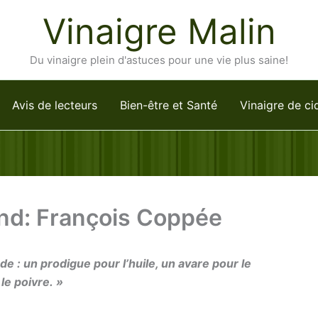
Vinaigre Malin
Du vinaigre plein d'astuces pour une vie plus saine!
Avis de lecteurs
Bien-être et Santé
Vinaigre de ci
end: François Coppée
de : un prodigue pour l’huile, un avare pour le
le poivre. »