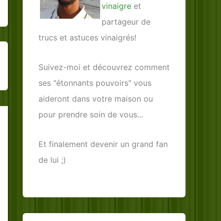
vinaigre
et
partageur de
trucs et astuces vinaigrés!
Suivez-moi et découvrez comment
ses "étonnants pouvoirs" vous
aideront dans votre maison ou
pour prendre soin de vous...
Et finalement devenir un grand fan
de lui ;)