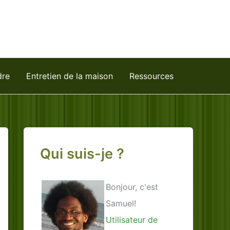
dre
Entretien de la maison
Ressources
Qui suis-je ?
Bonjour, c'est
Samuel!
Utilisateur de