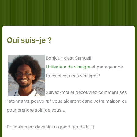
Qui suis-je ?
Bonjour, c'est Samuel!
Utilisateur de vinaigre
et partageur de
trucs et astuces vinaigrés!
Suivez-moi et découvrez comment ses
"étonnants pouvoirs" vous aideront dans votre maison ou
pour prendre soin de vous...
Et finalement devenir un grand fan de lui ;)