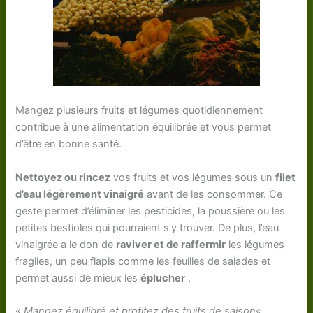
Mangez plusieurs fruits et légumes quotidiennement
contribue à une alimentation équilibrée et vous permet
d’être en bonne santé.
Nettoyez ou rincez
vos fruits et vos légumes sous un
filet
d’eau légèrement vinaigré
avant de les consommer. Ce
geste permet d’éliminer les pesticides, la poussière ou les
petites bestioles qui pourraient s’y trouver. De plus, l’eau
vinaigrée a le don de
raviver et de raffermir
les légumes
fragiles, un peu flapis comme les feuilles de salades et
permet aussi de mieux les
éplucher
.
«
Mangez équilibré et profitez des fruits de saison
«