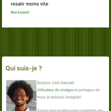
resalir moins vite
Bon à savoir
Qui suis-je ?
Bonjour, c'est Samuel!
Utilisateur de vinaigre
et partageur de
trucs et astuces vinaigrés!
Suivez-moi et découvrez comment ses