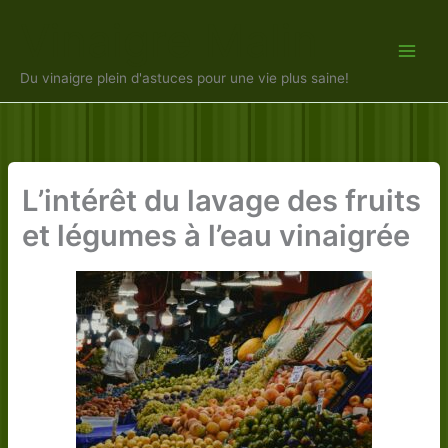
Aller
Vinaigre Malin
au
contenu
Du vinaigre plein d'astuces pour une vie plus saine!
L’intérêt du lavage des fruits
et légumes à l’eau vinaigrée