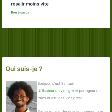
resalir moins vite
Bon à savoir
Qui suis-je ?
Bonjour, c'est Samuel!
Utilisateur de vinaigre
et partageur de
trucs et astuces vinaigrés!
Suivez-moi et découvrez comment ses