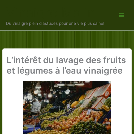
Aller
Vinaigre Malin
au
contenu
Du vinaigre plein d'astuces pour une vie plus saine!
L’intérêt du lavage des fruits
et légumes à l’eau vinaigrée