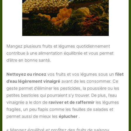
Mangez plusieurs fruits et légumes quotidiennement
contribue à une alimentation équilibrée et vous permet
d’être en bonne santé.
Nettoyez ou rincez
vos fruits et vos légumes sous un
filet
d’eau légèrement vinaigré
avant de les consommer. Ce
geste permet d’éliminer les pesticides, la poussière ou les
petites bestioles qui pourraient s’y trouver. De plus, l’eau
vinaigrée a le don de
raviver et de raffermir
les légumes
fragiles, un peu flapis comme les feuilles de salades et
permet aussi de mieux les
éplucher
.
«
Mangez équilibré et profitez des fruits de saison
«