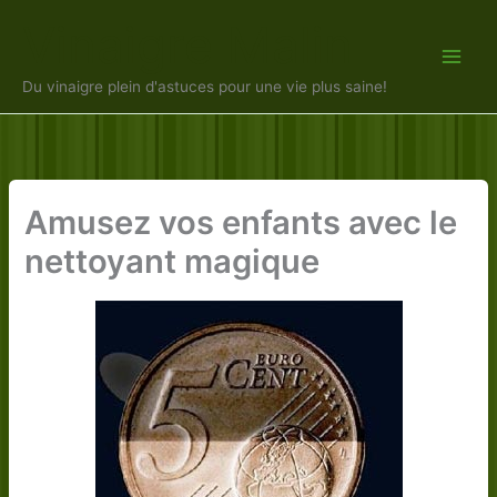
Aller
Vinaigre Malin
au
contenu
Du vinaigre plein d'astuces pour une vie plus saine!
Amusez vos enfants avec le
nettoyant magique