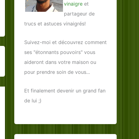
vinaigre
et
partageur de
trucs et astuces vinaigrés!
Suivez-moi et découvrez comment
ses "étonnants pouvoirs" vous
aideront dans votre maison ou
pour prendre soin de vous...
Et finalement devenir un grand fan
de lui ;)