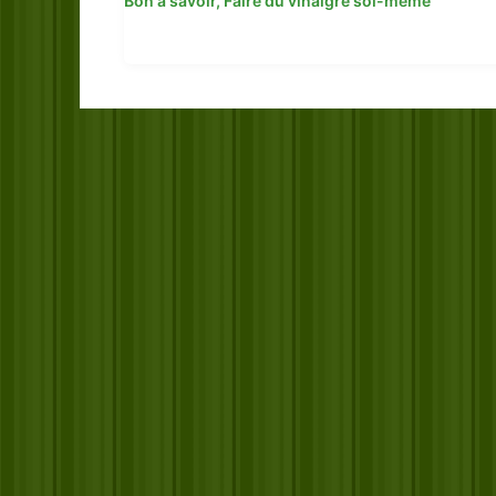
Bon à savoir
,
Faire du vinaigre soi-même