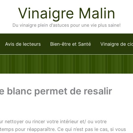
Vinaigre Malin
Du vinaigre plein d'astuces pour une vie plus saine!
Avis de lecteurs
Bien-être et Santé
Vinaigre de ci
re blanc permet de resalir
ur nettoyer ou rincer votre intérieur et/ ou votre
e temps pour réapparaître. Ce qui n’est pas le cas, si vous