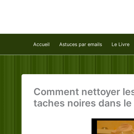
Aller
au
contenu
Accueil
Astuces par emails
Le Livre
Comment nettoyer les 
taches noires dans le