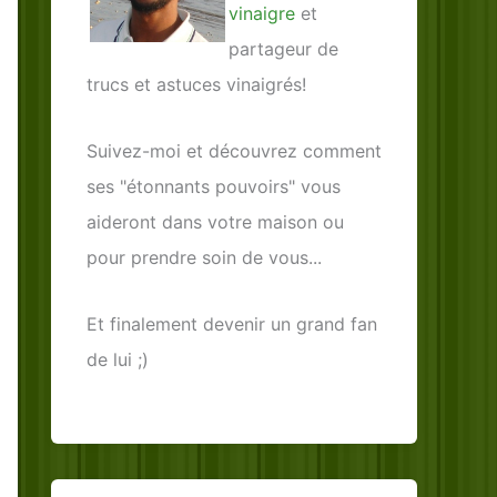
vinaigre
et
partageur de
trucs et astuces vinaigrés!
Suivez-moi et découvrez comment
ses "étonnants pouvoirs" vous
aideront dans votre maison ou
pour prendre soin de vous...
Et finalement devenir un grand fan
de lui ;)