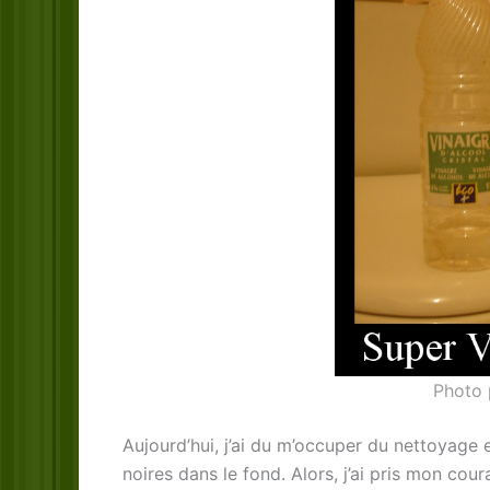
Photo 
Aujourd’hui, j’ai du m’occuper du nettoyage e
noires dans le fond. Alors, j’ai pris mon cou