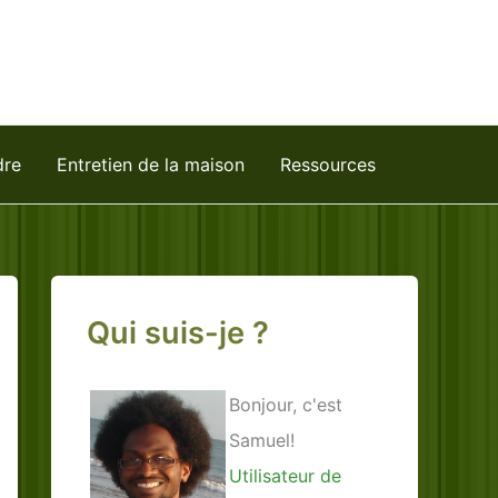
dre
Entretien de la maison
Ressources
Qui suis-je ?
Bonjour, c'est
Samuel!
Utilisateur de