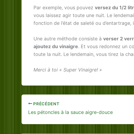
Par exemple, vous pouvez
versez du 1/2 lit
vous laissez agir toute une nuit. Le lendemai
fonction de l’état de saleté ou d’entartrage, 
Une autre méthode consiste à
verser 2 ver
ajoutez du vinaigre
. Et vous redonnez un cou
toute la nuit. Le lendemain, vous tirez la cha
Merci à toi « Super Vinaigre! »
PRÉCÉDENT
Les pétoncles à la sauce aigre-douce