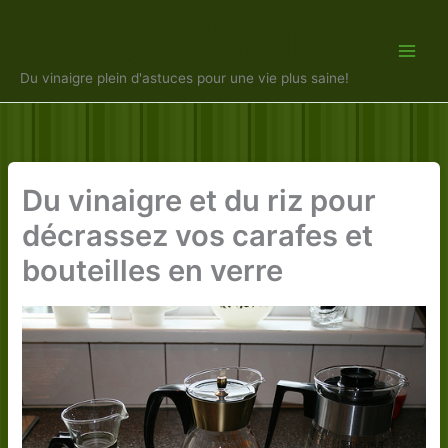
Aller
Vinaigre Malin
au
contenu
Du vinaigre plein d'astuces pour une vie plus saine!
Du vinaigre et du riz pour
décrassez vos carafes et
bouteilles en verre