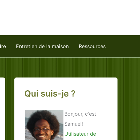
dre
Entretien de la maison
Ressources
Qui suis-je ?
Bonjour, c'est
Samuel!
Utilisateur de