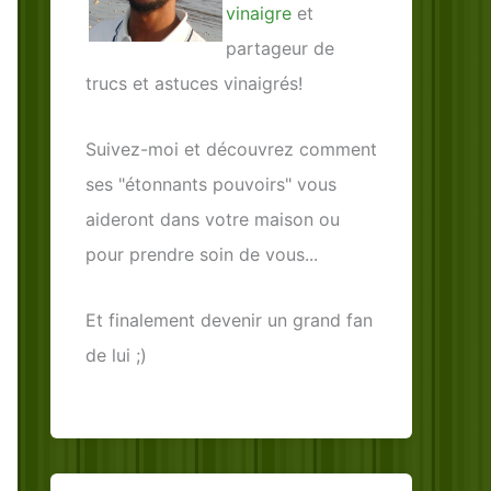
vinaigre
et
partageur de
trucs et astuces vinaigrés!
Suivez-moi et découvrez comment
ses "étonnants pouvoirs" vous
aideront dans votre maison ou
pour prendre soin de vous...
Et finalement devenir un grand fan
de lui ;)