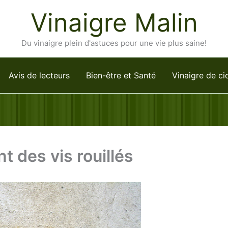
Vinaigre Malin
Du vinaigre plein d'astuces pour une vie plus saine!
Avis de lecteurs
Bien-être et Santé
Vinaigre de ci
t des vis rouillés