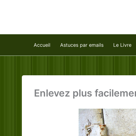
Aller
au
contenu
Accueil
Astuces par emails
Le Livre
Enlevez plus facilemen