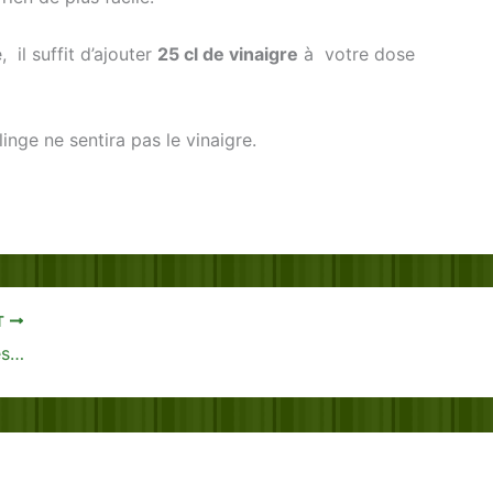
 il suffit d’ajouter
25 cl de vinaigre
à votre dose
linge ne sentira pas le vinaigre.
T
Essayez ceci si vous avez ces taches sur votre moquette