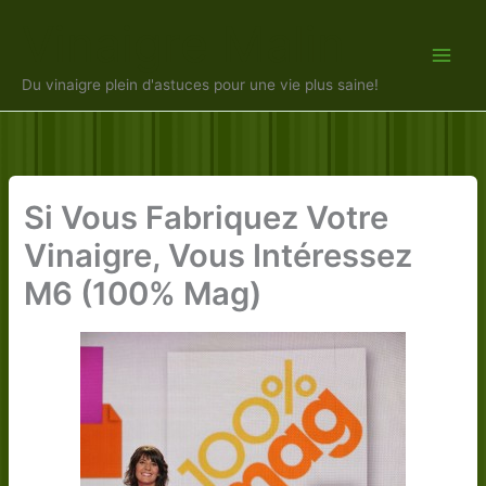
Aller
Vinaigre Malin
au
contenu
Du vinaigre plein d'astuces pour une vie plus saine!
Si Vous Fabriquez Votre
Vinaigre, Vous Intéressez
M6 (100% Mag)