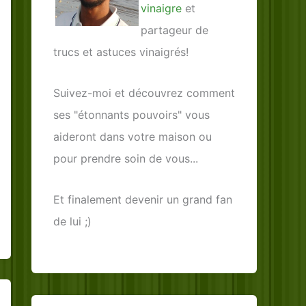
vinaigre
et
partageur de
trucs et astuces vinaigrés!
Suivez-moi et découvrez comment
ses "étonnants pouvoirs" vous
aideront dans votre maison ou
pour prendre soin de vous...
Et finalement devenir un grand fan
de lui ;)