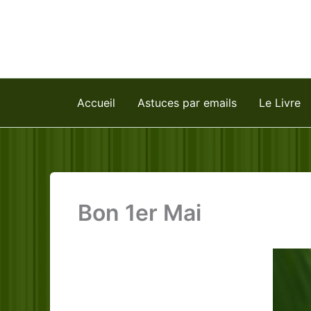
Aller
au
contenu
Accueil
Astuces par emails
Le Livre
Bon 1er Mai