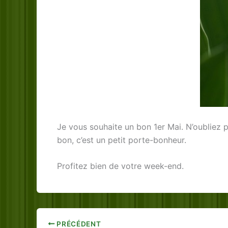
Je vous souhaite un bon 1er Mai. N’oubliez pa
bon, c’est un petit porte-bonheur.
Profitez bien de votre week-end.
PRÉCÉDENT