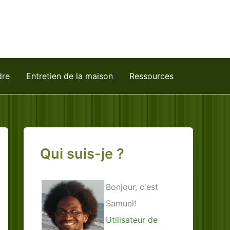
dre
Entretien de la maison
Ressources
Qui suis-je ?
Bonjour, c'est
Samuel!
Utilisateur de