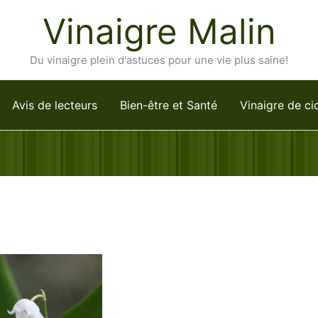
Vinaigre Malin
Du vinaigre plein d'astuces pour une vie plus saine!
Avis de lecteurs
Bien-être et Santé
Vinaigre de ci