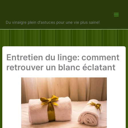
Aller
Vinaigre Malin
au
contenu
Du vinaigre plein d'astuces pour une vie plus saine!
Entretien du linge: comment
retrouver un blanc éclatant