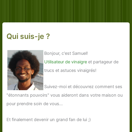
Qui suis-je ?
Bonjour, c'est Samuel!
Utilisateur de vinaigre
et partageur de
trucs et astuces vinaigrés!
Suivez-moi et découvrez comment ses
"étonnants pouvoirs" vous aideront dans votre maison ou
pour prendre soin de vous...
Et finalement devenir un grand fan de lui ;)