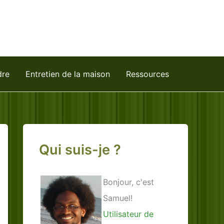
dre
Entretien de la maison
Ressources
Qui suis-je ?
Bonjour, c'est
Samuel!
Utilisateur de