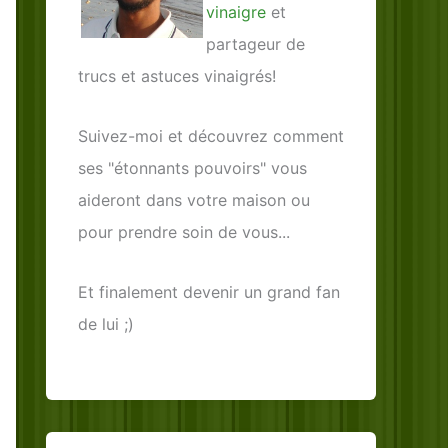
vinaigre
et
partageur de
trucs et astuces vinaigrés!
Suivez-moi et découvrez comment
ses "étonnants pouvoirs" vous
aideront dans votre maison ou
pour prendre soin de vous...
Et finalement devenir un grand fan
de lui ;)