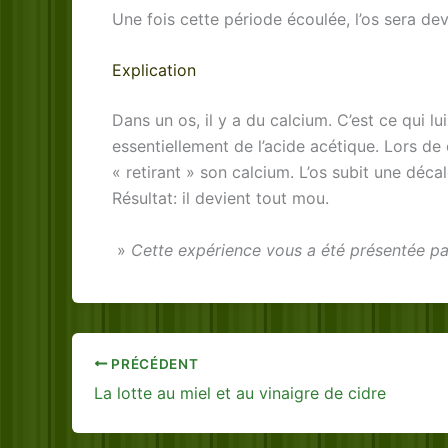
Une fois cette période écoulée, l’os sera de
Explication
Dans un os, il y a du calcium. C’est ce qui lu
essentiellement de l’acide acétique. Lors de c
« retirant » son calcium. L’os subit une décal
Résultat: il devient tout mou.
»
Cette expérience vous a été présentée pa
PRÉCÉDENT
La lotte au miel et au vinaigre de cidre