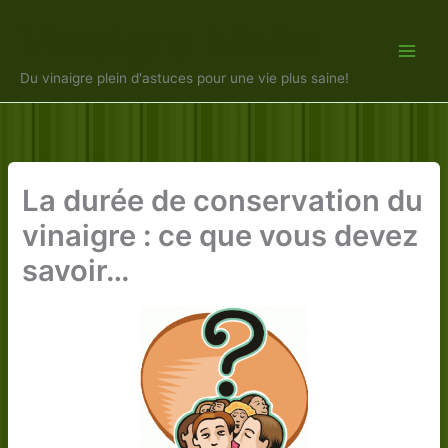
Aller
Vinaigre Malin
au
contenu
Du vinaigre plein d'astuces pour une vie plus saine!
La durée de conservation du
vinaigre : ce que vous devez
savoir…