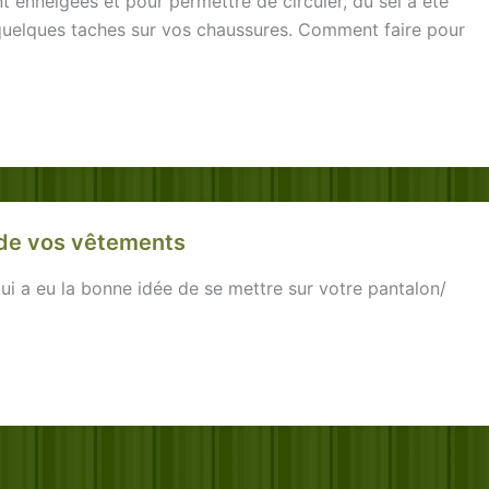
t enneigées et pour permettre de circuler, du sel a été
 quelques taches sur vos chaussures. Comment faire pour
de vos vêtements
i a eu la bonne idée de se mettre sur votre pantalon/