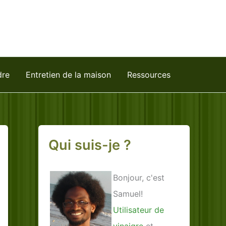
dre
Entretien de la maison
Ressources
Qui suis-je ?
Bonjour, c'est
Samuel!
Utilisateur de