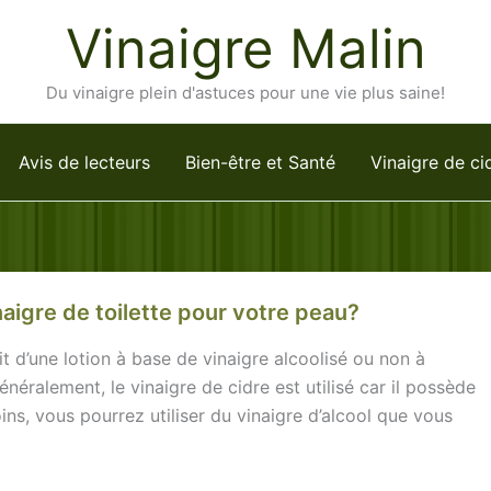
Vinaigre Malin
Du vinaigre plein d'astuces pour une vie plus saine!
Avis de lecteurs
Bien-être et Santé
Vinaigre de ci
aigre de toilette pour votre peau?
it d’une lotion à base de vinaigre alcoolisé ou non à
Généralement, le vinaigre de cidre est utilisé car il possède
s, vous pourrez utiliser du vinaigre d’alcool que vous