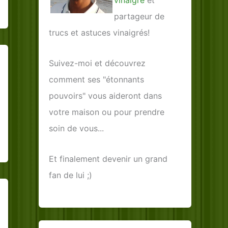
vinaigre
et
partageur de
trucs et astuces vinaigrés!
Suivez-moi et découvrez
comment ses "étonnants
pouvoirs" vous aideront dans
votre maison ou pour prendre
soin de vous...
Et finalement devenir un grand
fan de lui ;)