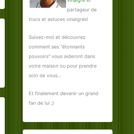
vinaigre
et
partageur de
trucs et astuces vinaigrés!
Suivez-moi et découvrez
comment ses "étonnants
pouvoirs" vous aideront dans
votre maison ou pour prendre
soin de vous...
Et finalement devenir un grand
fan de lui ;)