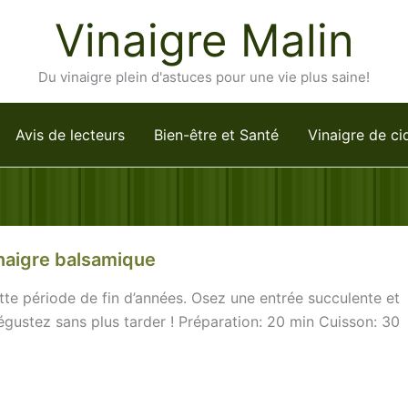
Vinaigre Malin
Du vinaigre plein d'astuces pour une vie plus saine!
Avis de lecteurs
Bien-être et Santé
Vinaigre de ci
naigre balsamique
tte période de fin d’années. Osez une entrée succulente et
égustez sans plus tarder ! Préparation: 20 min Cuisson: 30