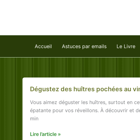
Aller
au
contenu
Accueil
Astuces par emails
Le Livre
Dégustez des huîtres pochées au vi
Vous aimez déguster les huîtres, surtout en ce
épatante pour vos réveillons. À découvrir et d
min
Dégustez
Lire l’article »