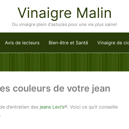
Vinaigre Malin
Du vinaigre plein d'astuces pour une vie plus saine!
Avis de lecteurs
Bien-être et Santé
Vinaigre de ci
les couleurs de votre jean
ide d’entretien des
jeans Levi’s
®. Voici ce qu’il conseille
.