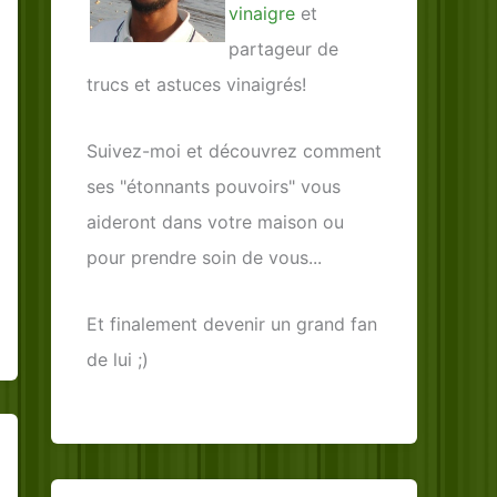
vinaigre
et
partageur de
trucs et astuces vinaigrés!
Suivez-moi et découvrez comment
ses "étonnants pouvoirs" vous
aideront dans votre maison ou
pour prendre soin de vous...
Et finalement devenir un grand fan
de lui ;)