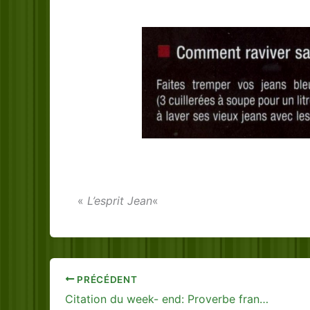
«
L’esprit Jean
«
PRÉCÉDENT
Citation du week- end: Proverbe français