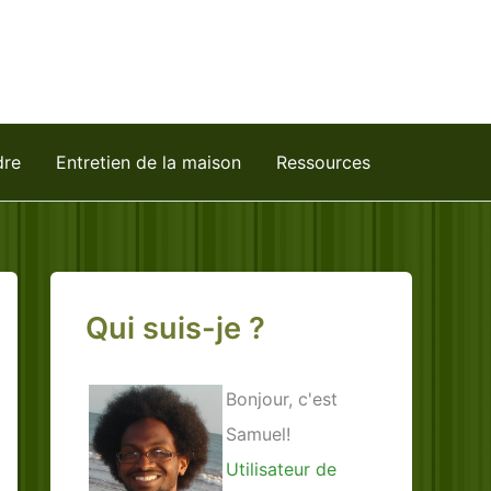
dre
Entretien de la maison
Ressources
Qui suis-je ?
Bonjour, c'est
Samuel!
Utilisateur de