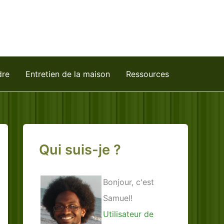
dre
Entretien de la maison
Ressources
Qui suis-je ?
Bonjour, c'est
Samuel!
Utilisateur de