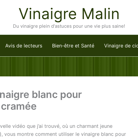
Vinaigre Malin
Du vinaigre plein d'astuces pour une vie plus saine!
Avis de lecteurs
Bien-être et Santé
Vinaigre de ci
inaigre blanc pour
e cramée
lle vidéo que j’ai trouvé, où un charmant jeune
), vous montre comment utiliser le vinaigre blanc pour