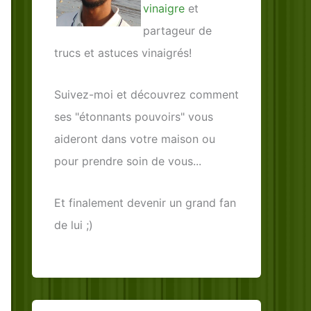
vinaigre
et
partageur de
trucs et astuces vinaigrés!
Suivez-moi et découvrez comment
ses "étonnants pouvoirs" vous
aideront dans votre maison ou
pour prendre soin de vous...
Et finalement devenir un grand fan
de lui ;)