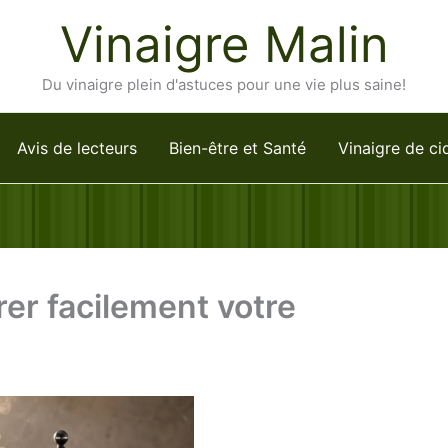
Vinaigre Malin
Du vinaigre plein d'astuces pour une vie plus saine!
Avis de lecteurs
Bien-être et Santé
Vinaigre de ci
er facilement votre