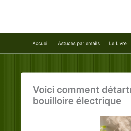
Aller
au
contenu
Accueil
Astuces par emails
Le Livre
Voici comment détartr
bouilloire électrique