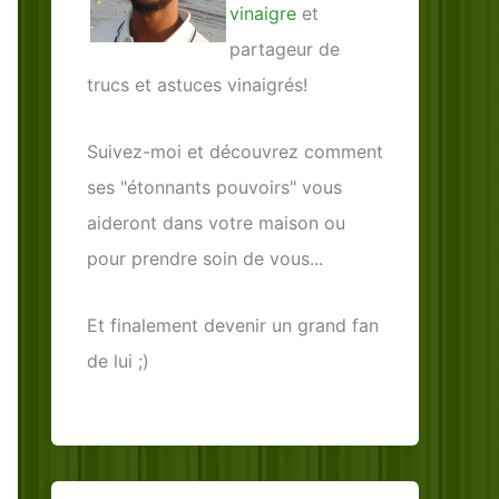
vinaigre
et
partageur de
trucs et astuces vinaigrés!
Suivez-moi et découvrez comment
ses "étonnants pouvoirs" vous
aideront dans votre maison ou
pour prendre soin de vous...
Et finalement devenir un grand fan
de lui ;)