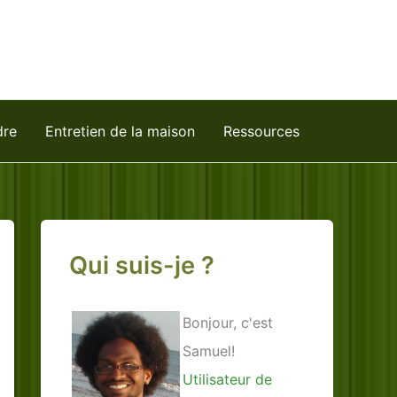
dre
Entretien de la maison
Ressources
Qui suis-je ?
Bonjour, c'est
Samuel!
Utilisateur de