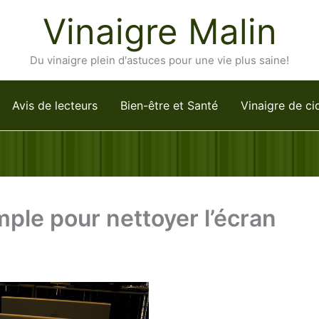
Vinaigre Malin
Du vinaigre plein d'astuces pour une vie plus saine!
Avis de lecteurs
Bien-être et Santé
Vinaigre de ci
mple pour nettoyer l’écran