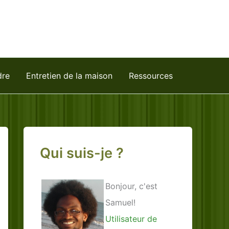
dre
Entretien de la maison
Ressources
Qui suis-je ?
Bonjour, c'est
Samuel!
Utilisateur de