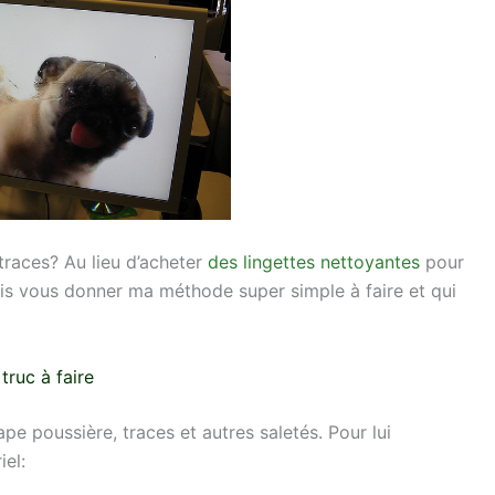
 traces? Au lieu d’acheter
des lingettes nettoyantes
pour
vais vous donner ma méthode super simple à faire et qui
truc à faire
ape poussière, traces et autres saletés. Pour lui
iel: