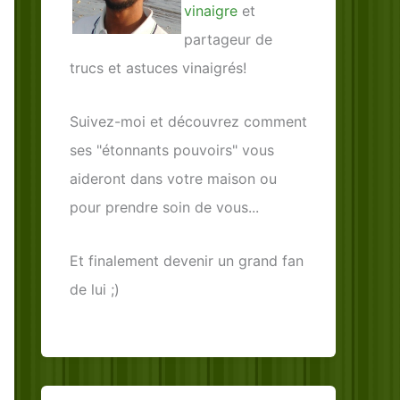
vinaigre
et
partageur de
trucs et astuces vinaigrés!
Suivez-moi et découvrez comment
ses "étonnants pouvoirs" vous
aideront dans votre maison ou
pour prendre soin de vous...
Et finalement devenir un grand fan
de lui ;)