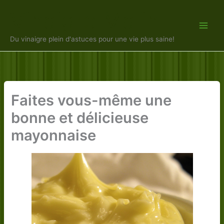
Aller
Vinaigre Malin
au
contenu
Du vinaigre plein d'astuces pour une vie plus saine!
Faites vous-même une
bonne et délicieuse
mayonnaise