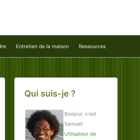
dre
Entretien de la maison
Ressources
Qui suis-je ?
Bonjour, c'est
Samuel!
Utilisateur de