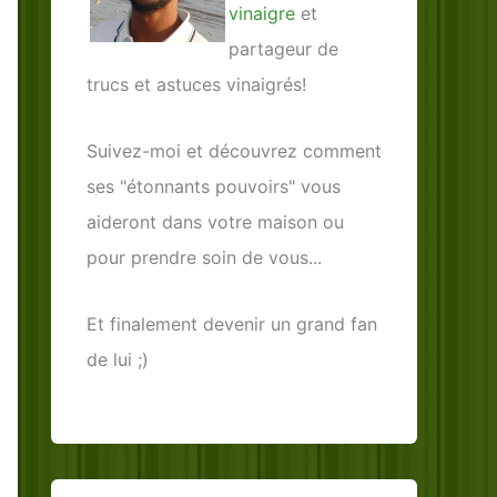
vinaigre
et
partageur de
trucs et astuces vinaigrés!
Suivez-moi et découvrez comment
ses "étonnants pouvoirs" vous
aideront dans votre maison ou
pour prendre soin de vous...
Et finalement devenir un grand fan
de lui ;)