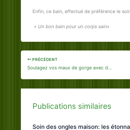
Enfin, ce bain, effectué de préférence le soir
»
Un bon bain pour un corps sain
«
PRÉCÉDENT
Soulagez vos maux de gorge avec du vinaigre de cidre
Publications similaires
Soin des ongles maison: les étonn