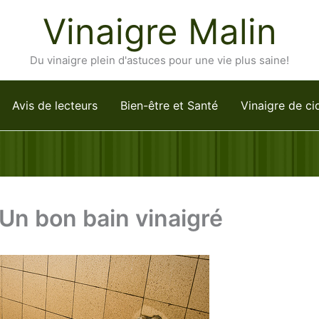
Vinaigre Malin
Du vinaigre plein d'astuces pour une vie plus saine!
Avis de lecteurs
Bien-être et Santé
Vinaigre de ci
Un bon bain vinaigré