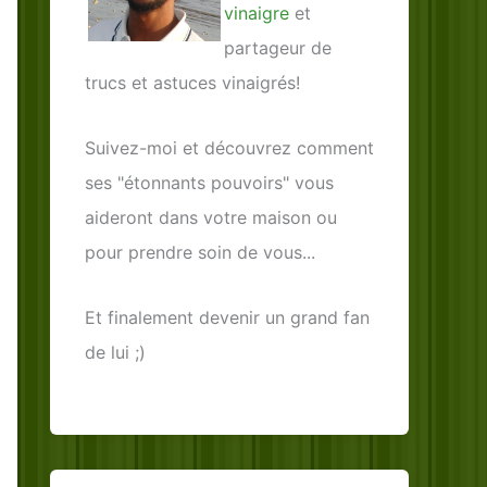
vinaigre
et
partageur de
trucs et astuces vinaigrés!
Suivez-moi et découvrez comment
ses "étonnants pouvoirs" vous
aideront dans votre maison ou
pour prendre soin de vous...
Et finalement devenir un grand fan
de lui ;)