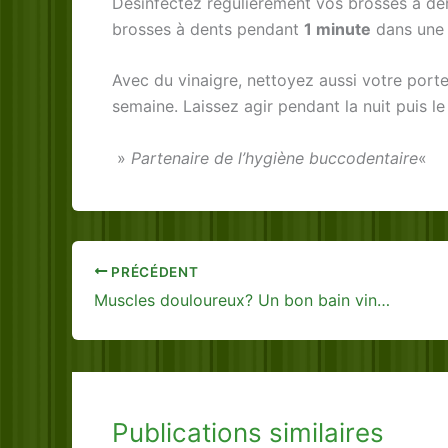
Désinfectez régulièrement vos brosses à dent
brosses à dents pendant
1 minute
dans un
Avec du vinaigre, nettoyez aussi votre porte
semaine. Laissez agir pendant la nuit puis le
»
Partenaire de l’hygiène buccodentaire
«
PRÉCÉDENT
Muscles douloureux? Un bon bain vinaigré
Publications similaires