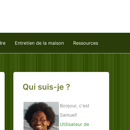
dre
Entretien de la maison
Ressources
Qui suis-je ?
Bonjour, c'est
Samuel!
Utilisateur de