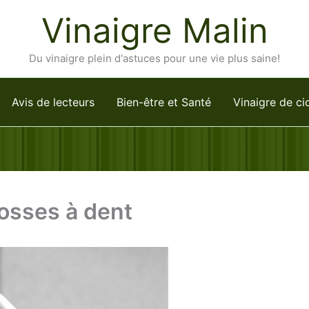
Vinaigre Malin
Du vinaigre plein d'astuces pour une vie plus saine!
Avis de lecteurs
Bien-être et Santé
Vinaigre de ci
osses à dent