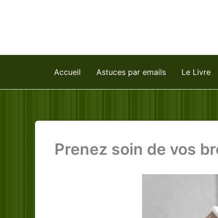
Aller
au
contenu
Accueil
Astuces par emails
Le Livre
Prenez soin de vos br