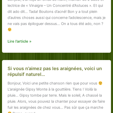
lectrice de « Vinaigre – Un Concentré d’Astuces ». Et qui
?
dit ado dit… Tada! Boutons d’acné! Bon y a tout plein
d’autres choses aussi qui concerne l’adolescence, mais je
ne vais pas épiloguer dessus… On a tous été ado, non ?
Pour
Lire l’article »
une
maman
et
la
Si vous n’aimez pas les araignées, voici un
peau
répulsif naturel…
de
Bonjour, Voici une petite chanson rien que pour vous
ses
L’araignée Gipsy Monte à la gouttière. Tiens ! Voilà la
ados
pluie… Gipsy tombe par terre. Mais le soleil, A chassé la
(Ça
pluie. Alors, vous pouvez la chanter pour essayer de faire
marche
fuir les araignées de chez vous… Pas sûr que ça marche
aussi