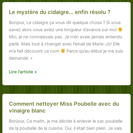
vinaigre
de
Le mystère du cidaigre… enfin résolu ?
cidre
pour
Bonjour, Le cidaigre ça vous dit quelque chose ? Si vous
déboucher
savez alors vous aviez une longueur d’avance sur moi
le
Moi, je ne connaissais pas. Je n’en avais jamais entendu
nez
parlé. Mais tout à changer avec l’email de Marie-Jo! Elle
m’a fait découvrir ce nom
Parce qu’au début je me suis
demandé: «
Le
Lire l’article »
mystère
du
cidaigre…
enfin
Comment nettoyer Miss Poubelle avec du
résolu
vinaigre blanc
?
Bonjour, Ce matin, je me décide à enlever le sac poubelle
de la poubelle de la cuisine. Oui, il était bien plein. Je vais