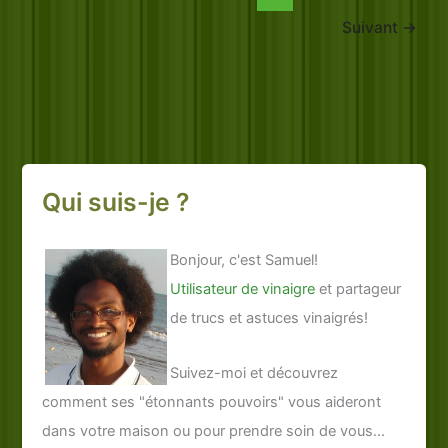
Suivant
→
Qui suis-je ?
Bonjour, c'est Samuel!
Utilisateur de vinaigre
et partageur
de trucs et astuces vinaigrés!
Suivez-moi et découvrez
comment ses "étonnants pouvoirs" vous aideront
dans votre maison ou pour prendre soin de vous...