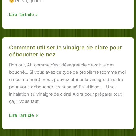
Perso, quand
pour
un
Si
Lire l’article »
papa
vous
;
n’aimez
))
pas
les
Comment utiliser le vinaigre de cidre pour
araignées,
déboucher le nez
voici
Bonjour, Ah comme c’est désagréable d’avoir le nez
un
bouché… Si vous avez ce type de problème (comme moi
répulsif
en ce moment), vous pouvez utiliser le vinaigre de cidre
naturel…
pour vous déboucher les nasaux! En utilisant… Une
inhalation au vinaigre de cidre! Alors pour préparer tout
ça, il vous faut:
Comment
Lire l’article »
utiliser
le