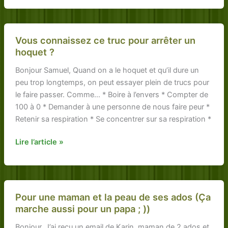
blanc
pour
nettoyer
Vous connaissez ce truc pour arrêter un
les
hoquet ?
vitres
Bonjour Samuel, Quand on a le hoquet et qu’il dure un
après
peu trop longtemps, on peut essayer plein de trucs pour
le
le faire passer. Comme… * Boire à l’envers * Compter de
passage
100 à 0 * Demander à une personne de nous faire peur *
des
Retenir sa respiration * Se concentrer sur sa respiration *
gentils
nenfants
Vous
Lire l’article »
connaissez
ce
truc
pour
Pour une maman et la peau de ses ados (Ça
arrêter
marche aussi pour un papa ; ))
un
Bonjour, J’ai reçu un email de Karin, maman de 2 ados et
hoquet