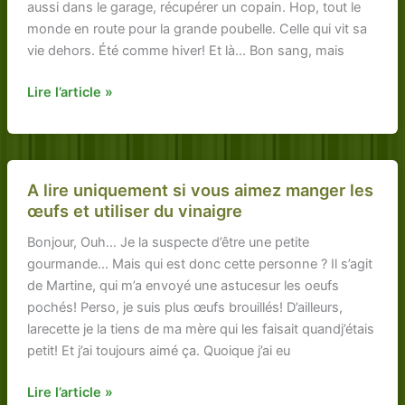
aussi dans le garage, récupérer un copain. Hop, tout le
monde en route pour la grande poubelle. Celle qui vit sa
vie dehors. Été comme hiver! Et là… Bon sang, mais
Comment
Lire l’article »
nettoyer
Miss
Poubelle
avec
A lire uniquement si vous aimez manger les
du
œufs et utiliser du vinaigre
vinaigre
Bonjour, Ouh… Je la suspecte d’être une petite
blanc
gourmande… Mais qui est donc cette personne ? Il s’agit
de Martine, qui m’a envoyé une astucesur les oeufs
pochés! Perso, je suis plus œufs brouillés! D’ailleurs,
larecette je la tiens de ma mère qui les faisait quandj’étais
petit! Et j’ai toujours aimé ça. Quoique j’ai eu
A
Lire l’article »