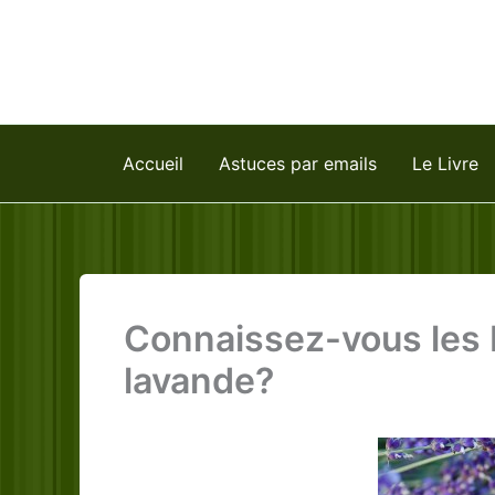
Aller
au
contenu
Accueil
Astuces par emails
Le Livre
Connaissez-vous les b
lavande?