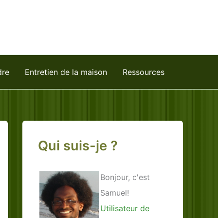
dre
Entretien de la maison
Ressources
Qui suis-je ?
Bonjour, c'est
Samuel!
Utilisateur de