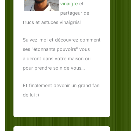
vinaigre
et
partageur de
trucs et astuces vinaigrés!
Suivez-moi et découvrez comment
ses "étonnants pouvoirs" vous
aideront dans votre maison ou
pour prendre soin de vous...
Et finalement devenir un grand fan
de lui ;)