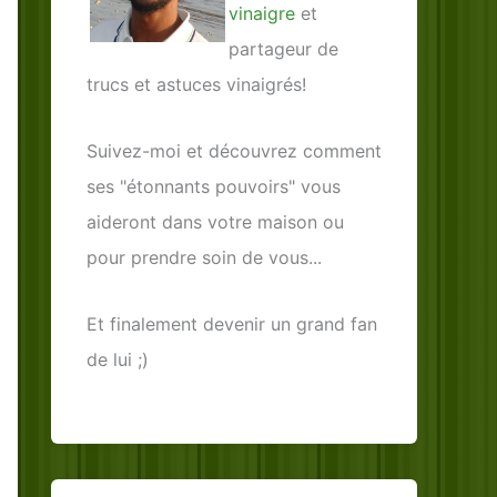
vinaigre
et
partageur de
trucs et astuces vinaigrés!
Suivez-moi et découvrez comment
ses "étonnants pouvoirs" vous
aideront dans votre maison ou
pour prendre soin de vous...
Et finalement devenir un grand fan
de lui ;)