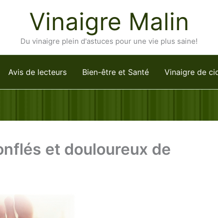
Vinaigre Malin
Du vinaigre plein d'astuces pour une vie plus saine!
Avis de lecteurs
Bien-être et Santé
Vinaigre de ci
nflés et douloureux de