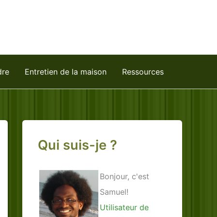
dre
Entretien de la maison
Ressources
Qui suis-je ?
Bonjour, c'est
Samuel!
Utilisateur de