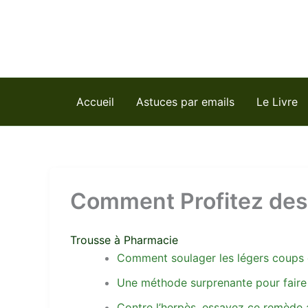
Aller
au
contenu
Accueil
Astuces par emails
Le Livre
Comment Profitez des 
Trousse à Pharmacie
Comment soulager les légers coups d
Une méthode surprenante pour faire
Contre l’herpès, essayez ce remède 